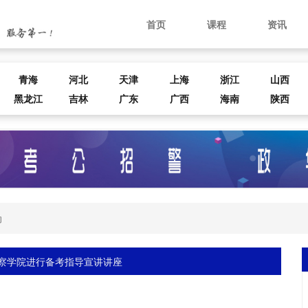
首页
课程
资讯
青海
河北
天津
上海
浙江
山西
黑龙江
吉林
广东
广西
海南
陕西
动
察学院进行备考指导宣讲讲座