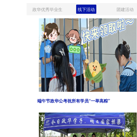
政华优秀毕业生
线下活动
团建活动
端午节政华公考祝所有学员“一举高粽”