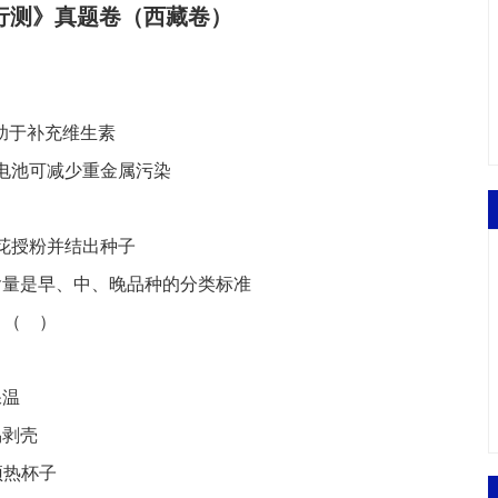
《行测》真题
卷
（西藏卷）
助于补充维生素
电池可减少重金属污染
花授粉并结出种子
含量是早、中、晚品种的分类标准
：
（
）
保温
易剥壳
预热杯子