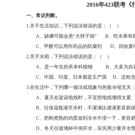
2016年423联考
一、常识判断。
1
.
关于生活知识，下列说法错误的是：
（
）
A、缺碘可能会患“大脖子病”
B、吃水果有
C、甲醛可以用作药品的防腐剂
D、回收废
2
.
关于水稻，下列说法错误的是：
（
）
A、
是一年生的禾本科植物
B、大多为自
C、中国、印度、日本都是主产国
D、淀粉
3
.
在生活中，下列哪一做法或现象与热胀冷缩无关
A、夏天在架设电线时，不宜把电线绷得太紧
B、往保温瓶灌开水时，不灌满比灌满更容易
C、把刚煮熟的鸡蛋放到冷水中浸一下，更容
D、冬天往玻璃杯中倒开水，应先用少量开水