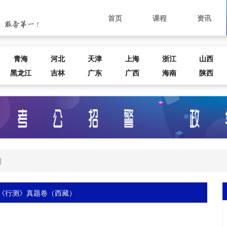
首页
课程
资讯
青海
河北
天津
上海
浙江
山西
黑龙江
吉林
广东
广西
海南
陕西
测
联考《行测》真题卷（西藏）