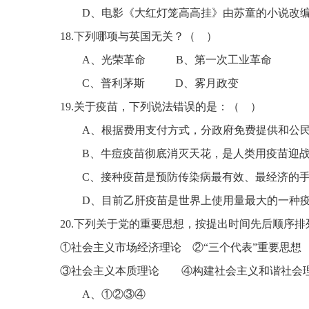
D、电影《大红灯笼高高挂》由苏童的小说改
18
.
下列哪项与英国无关？
（
）
A、光荣革命
B、第一次工业革命
C、普利茅斯
D、雾月政变
19
.
关于疫苗，下列说法错误的是：
（
）
A、根据费用支付方式，分政府免费提供和公
B、牛痘疫苗彻底消灭天花，是人类用疫苗迎
C、接种疫苗是预防传染病最有效、最经济的
D、目前乙肝疫苗是世界上使用量最大的一种
20
.
下列关于党的重要思想，按提出时间先后顺序排
①社会主义市场经济理论 ②“三个代表”重要思想
③社会主义本质理论 ④构建社会主义和谐社会
A、
①②③④