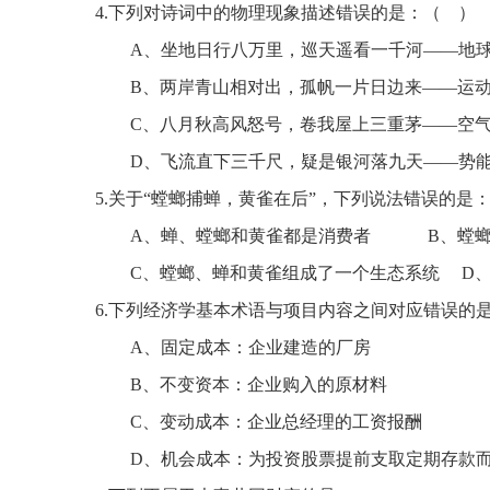
4
.
下列对诗词中的物理现象描述错误的是：
（
）
A、坐地日行八万里，巡天遥看一千河——地
B、两岸青山相对出，孤帆一片日边来——运
C、八月秋高风怒号，卷我屋上三重茅——空
D、飞流直下三千尺，疑是银河落九天——势
5
.
关于
“螳螂捕蝉，黄雀在后”，下列说法错误的是
A、
蝉、螳螂和黄雀都是消费者
B、螳
C、螳螂、蝉和黄雀组成了一个生态系统
D
6
.
下列经济学基本术语与项目内容之间对应错误的
A、
固定成本：企业建造的厂房
B、
不变资本：企业购入的原材料
C、
变动成本：企业总经理的工资报酬
D、机会成本：为投资股票提前支取定期存款