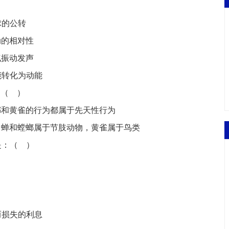
球的公转
动的相对性
气振动发声
能转化为动能
：
（
）
螂和黄雀的行为都属于先天性行为
、蝉和螳螂属于节肢动物，黄雀属于鸟类
是：
（
）
而损失的利息