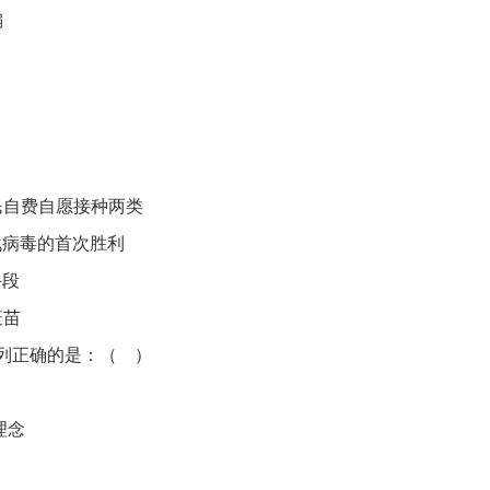
编
民自费自愿接种两类
战病毒的首次胜利
手段
疫苗
列正确的是：
（
）
理念