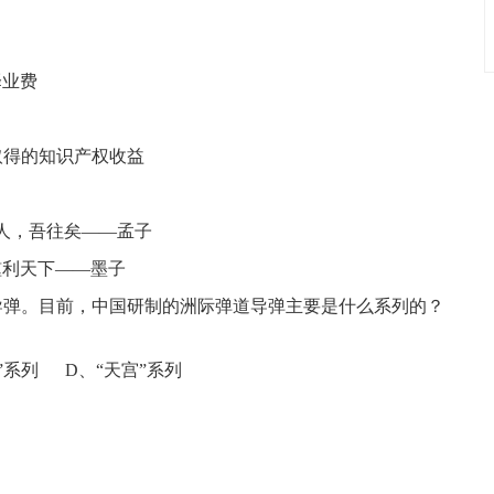
择业费
取得的知识产权收益
人，吾往矣——孟子
踵利天下——墨子
式导弹。目前，中国研制的洲际弹道导弹主要是什么系列的？
”系列
D、“天宫”系列