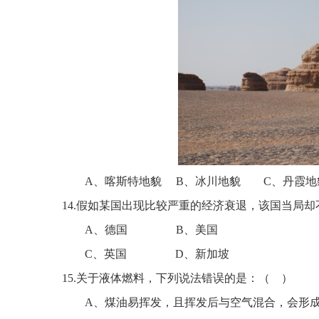
A、喀斯特地貌
B、冰川地貌
C、丹霞地
14
.
假如某国出现比较严重的经济衰退，该国当局却
A、
德国
B、美国
C、英国
D、新加坡
15
.
关于液体燃料，下列说法错误的是：
（
）
A、
煤油易挥发，且挥发后与空气混合，会形