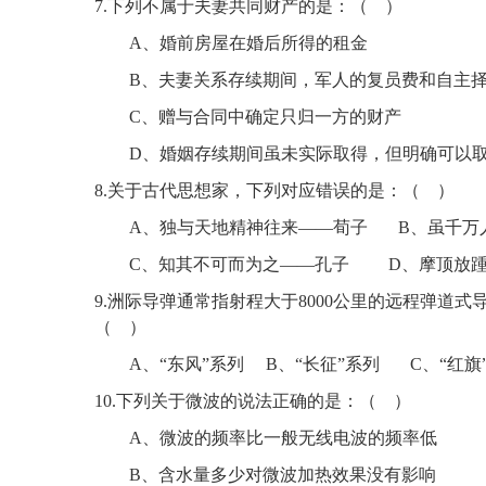
7
.
下列不属于夫妻共同财产的是：
（
）
A、婚前房屋在婚后所得的租金
B、夫妻关系存续期间，军人的复员费和自主
C、赠与合同中确定只归一方的财产
D、婚姻存续期间虽未实际取得，但明确可以
8
.
关于古代思想家，下列对应错误的是：
（
）
A、
独与天地精神往来
——荀子
B、虽千万
C、知其不可而为之——孔子
D、摩顶放
9
.
洲际导弹通常指射程大于
8000公里的远程弹道
（
）
A、“东风”系列
B、“长征”系列
C、“红旗
10
.
下列关于微波的说法正确的是：
（
）
A、微波的频率比一般无线电波的频率低
B、含水量多少对微波加热效果没有影响